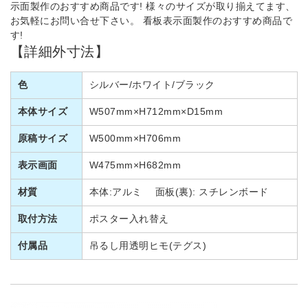
示面製作のおすすめ商品です! 様々のサイズが取り揃えてます、
お気軽にお問い合せ下さい。 看板表示面製作のおすすめ商品で
す!
【詳細外寸法】
色
シルバー/ホワイト/ブラック
本体サイズ
W507mm×H712mm×D15mm
原稿サイズ
W500mm×H706mm
表示画面
W475mm×H682mm
材質
本体:アルミ 面板(裏): スチレンボード
取付方法
ポスター入れ替え
付属品
吊るし用透明ヒモ(テグス)