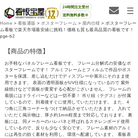
24時間注文受付
送料無料多数※
Home
>
看板通販
>
ポスターフレーム
>
屋内仕様
>
ポスターフレー
ム看板で楽天市場最安値に挑戦！価格も質も最高品質の看板です！
pge-b2
【商品の特徴】
お手軽なパネルフレーム看板です。 フレーム分解式の安価なポ
スターフレームです！ アルミフレームとフィルムで作品やポス
ターを保護、差し込むだけでディスプレーや展示にそのまま使
用できます。 表面の透明面板がUV仕様になっているので 紫外
線焼けなどで面板が黄変する心配がございません。 フレームの
着脱にはドライバーなどは一切不要！ 吊り紐（テグス）が付属
しているので、到着後すぐに使用していただけます。 また、4
つ角に三角コーナーをつけて納品させていただきます。 入れて
いただく掲示物は、厚さ約1mm程度まで対応しております。 裏
板には、同メーカーのハレパネと呼ばれるスチレンボード使用
しているので、反りも少なく安心です。 フレーム素材のアルミ
には再生の効く素材を利用し、環境へ配慮しています。 看板表