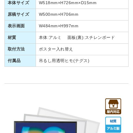
本体サイズ
W518mm×H726mm×D15mm
原稿サイズ
W500mm×H706mm
表示画面
W484mm×H997mm
材質
本体:アルミ 面板(裏):スチレンボード
取付方法
ポスター入れ替え
付属品
吊るし用透明ヒモ(テグス)