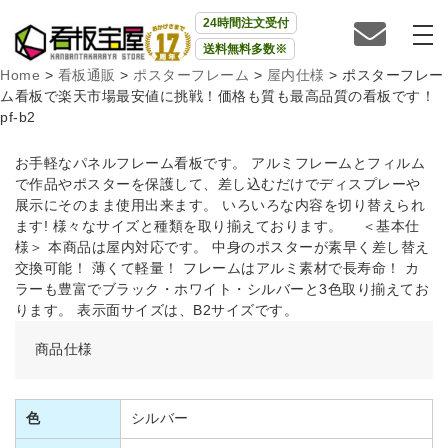
24時間注文受付
送料無料多数※
Home
>
看板通販
>
ポスターフレーム
>
屋内仕様
>
ポスターフレー
ム看板で楽天市場最安値に挑戦！価格も質も最高品質の看板です！
pf-b2
お手軽なパネルフレーム看板です。 アルミフレームとフィルム
で作品やポスターを保護して、差し込むだけでディスプレーや
展示にそのまま使用出来ます。 いろいろな内容を切り替えられ
ます! 様々なサイズと種類を取り揃えております。 ＜基本仕
様＞ 本商品は屋内対応です。 中身のポスターが素早く差し替え
交換可能！ 薄くて軽量！ フレームはアルミ素材で長寿命！ カ
ラーも豊富でブラック・ホワイト・シルバーと3色取り揃えてお
ります。 表示面サイズは、B2サイズです。
商品仕様
色
シルバー