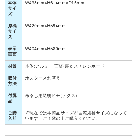
本体
W438mm×H614mm×D15mm
サイ
ズ
原稿
W420mm×H594mm
サイ
ズ
表示
W404mm×H580mm
画面
材質
本体:アルミ 面板(裏): スチレンボード
取付
ポスター入れ替え
方法
付属
吊るし用透明ヒモ(テグス)
品
ご購
※現在では本商品サイズが国際規格サイズになって
入前
います。ご了承の上ご購入ください。