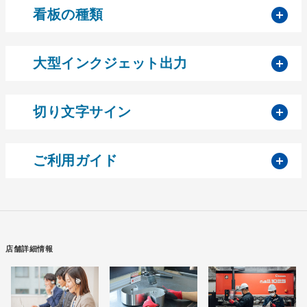
開
看板の種類
開
大型インクジェット出力
開
切り文字サイン
開
ご利用ガイド
店舗詳細情報