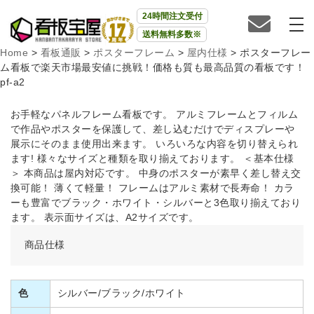
24時間注文受付
送料無料多数※
Home
>
看板通販
>
ポスターフレーム
>
屋内仕様
>
ポスターフレー
ム看板で楽天市場最安値に挑戦！価格も質も最高品質の看板です！
pf-a2
お手軽なパネルフレーム看板です。 アルミフレームとフィルム
で作品やポスターを保護して、差し込むだけでディスプレーや
展示にそのまま使用出来ます。 いろいろな内容を切り替えられ
ます! 様々なサイズと種類を取り揃えております。 ＜基本仕様
＞ 本商品は屋内対応です。 中身のポスターが素早く差し替え交
換可能！ 薄くて軽量！ フレームはアルミ素材で長寿命！ カラ
ーも豊富でブラック・ホワイト・シルバーと3色取り揃えており
ます。 表示面サイズは、A2サイズです。
商品仕様
色
シルバー/ブラック/ホワイト