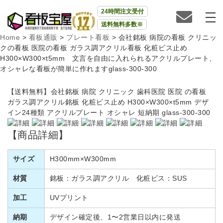
24時間注文受付
送料無料多数※
Home
>
看板通販
>
プレート看板
>
会社銘板 病院の看板 クリニッ
クの看板 医院の看板 ガラス調アクリル看板 化粧ビス止め
H300×W300×t5mm 文言を自由に入れられるアクリルプレート、
オシャレな看板が簡単に作れますglass-300-300
【送料無料】会社銘板 病院 クリニック 歯科医院 医院 の看板
ガラス調アクリル銘板 化粧ビス止め H300×W300×t5mm デザ
イン24種類 アクリルプレート オシャレ 短納期 glass-300-300
【商品詳細】
サイズ
H300mm×W300mm
材質
銘板：ガラス調アクリル 化粧ビス：SUS
加工
UVプリント
納期
デザイン確定後、1〜2営業日以内に発送