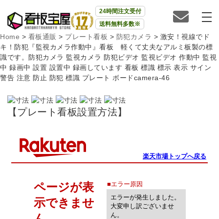
24時間注文受付
送料無料多数※
Home
>
看板通販
>
プレート看板
>
防犯カメラ
>
激安！視線でド
キ！防犯『監視カメラ作動中』看板 軽くて丈夫なアルミ板製の標
識です。防犯カメラ 監視カメラ 防犯ビデオ 監視ビデオ 作動中 監視
中 録画中 設置 設置中 録画しています 看板 標識 標示 表示 サイン
警告 注意 防止 防犯 標識 プレート ボードcamera-46
【プレート看板設置方法】