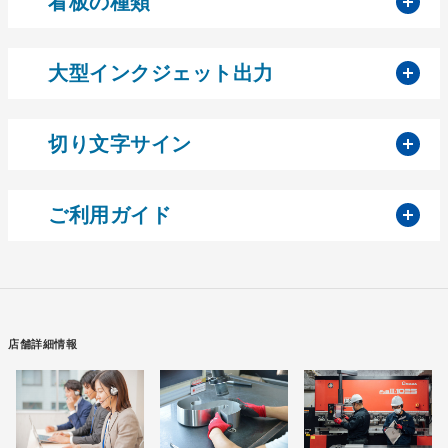
開
看板の種類
開
大型インクジェット出力
開
切り文字サイン
開
ご利用ガイド
店舗詳細情報