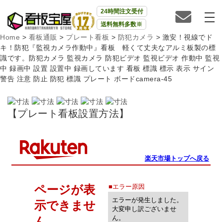
24時間注文受付
送料無料多数※
Home
>
看板通販
>
プレート看板
>
防犯カメラ
>
激安！視線でド
キ！防犯『監視カメラ作動中』看板 軽くて丈夫なアルミ板製の標
識です。防犯カメラ 監視カメラ 防犯ビデオ 監視ビデオ 作動中 監視
中 録画中 設置 設置中 録画しています 看板 標識 標示 表示 サイン
警告 注意 防止 防犯 標識 プレート ボードcamera-45
【プレート看板設置方法】