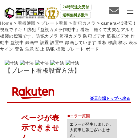
24時間注文受付
送料無料多数※
Home
>
看板通販
>
プレート看板
>
防犯カメラ
>
camera-43激安！
視線でドキ！防犯『監視カメラ作動中』看板 軽くて丈夫なアルミ
板製の標識です。防犯カメラ 監視カメラ 防犯ビデオ 監視ビデオ 作
動中 監視中 録画中 設置 設置中 録画しています 看板 標識 標示 表示
サイン 警告 注意 防止 防犯 標識 プレート ボード
【プレート看板設置方法】