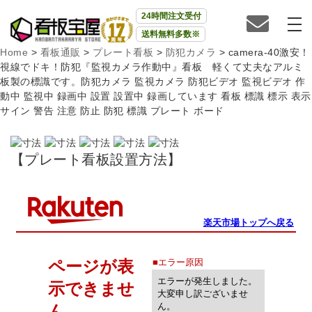
24時間注文受付
送料無料多数※
Home
>
看板通販
>
プレート看板
>
防犯カメラ
>
camera-40激安！
視線でドキ！防犯『監視カメラ作動中』看板 軽くて丈夫なアルミ
板製の標識です。防犯カメラ 監視カメラ 防犯ビデオ 監視ビデオ 作
動中 監視中 録画中 設置 設置中 録画しています 看板 標識 標示 表示
サイン 警告 注意 防止 防犯 標識 プレート ボード
【プレート看板設置方法】