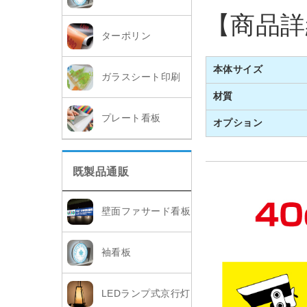
【商品詳
ターポリン
本体サイズ
ガラスシート印刷
材質
プレート看板
オプション
既製品通販
壁面ファサード看板
袖看板
LEDランプ式京行灯