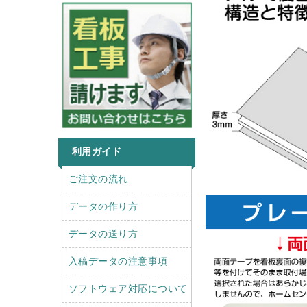
利用ガイド
r
l
ご注文の流れ
i
e
g
f
データの作り方
h
t
t
データの送り方
入稿データの注意事項
ソフトウェア対応について