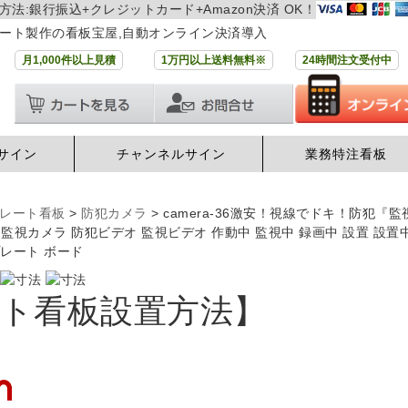
方法:銀行振込+クレジットカード+Amazon決済 OK！
ート製作の看板宝屋,自動オンライン決済導入
月1,000件以上見積
1万円以上送料無料※
24時間注文受付中
サイン
チャンネルサイン
業務特注看板
レート看板
>
防犯カメラ
>
camera-36激安！視線でドキ！防犯
監視カメラ 防犯ビデオ 監視ビデオ 作動中 監視中 録画中 設置 設置中
プレート ボード
ト看板設置方法】