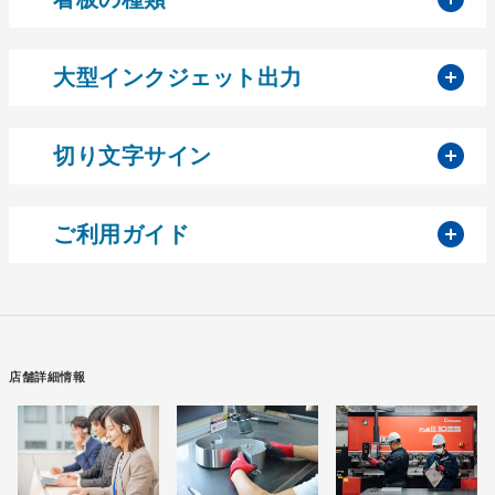
開
大型インクジェット出力
開
切り文字サイン
開
ご利用ガイド
店舗詳細情報