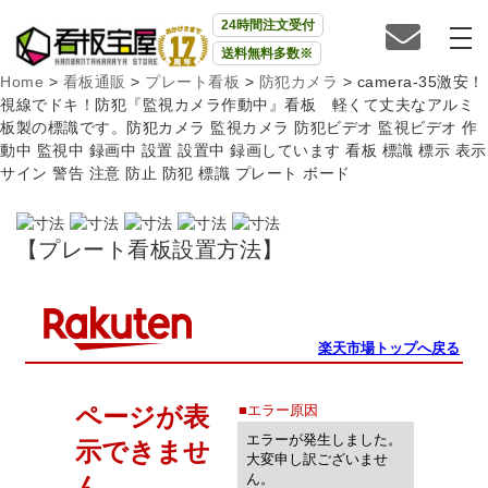
24時間注文受付
送料無料多数※
Home
>
看板通販
>
プレート看板
>
防犯カメラ
>
camera-35激安！
視線でドキ！防犯『監視カメラ作動中』看板 軽くて丈夫なアルミ
板製の標識です。防犯カメラ 監視カメラ 防犯ビデオ 監視ビデオ 作
動中 監視中 録画中 設置 設置中 録画しています 看板 標識 標示 表示
サイン 警告 注意 防止 防犯 標識 プレート ボード
【プレート看板設置方法】