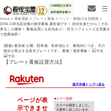
24時間注文受付
送料無料多数※
Home
>
看板通販
>
プレート看板
>
ペット・動物の注意標識
>
DOG-108当店自慢の激安看板,最安値です！ 自社生産だからこそ出
来るこの価格！ 看板品質にも自信あり！ 目立つフォントと注意書き
で効果抜群！
[看板] 最安値 公園、駐車場、私有地など、敷地内につき、犬の
散歩を禁止する表示プレートです。 看板！激安看板！
【プレート看板設置方法】