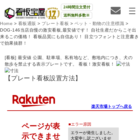
24時間注文受付
送料無料多数※
Home
>
看板通販
>
プレート看板
>
ペット・動物の注意標識
>
DOG-146当店自慢の激安看板,最安値です！ 自社生産だからこそ出
来るこの価格！ 看板品質にも自信あり！ 目立つフォントと注意書き
で効果抜群！
[看板] 最安値 公園、駐車場、私有地など、敷地内につき、犬の
散歩を禁止する表示プレートです。 看板！激安看板！
【プレート看板設置方法】