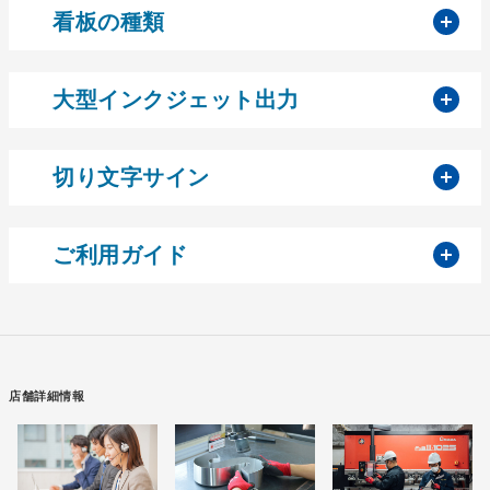
開
看板の種類
開
大型インクジェット出力
開
切り文字サイン
開
ご利用ガイド
店舗詳細情報