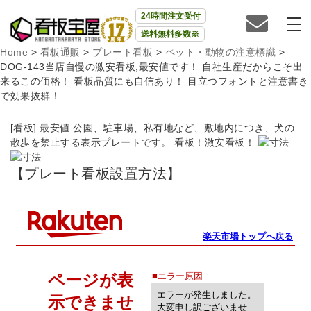
24時間注文受付
送料無料多数※
Home
>
看板通販
>
プレート看板
>
ペット・動物の注意標識
>
DOG-143当店自慢の激安看板,最安値です！ 自社生産だからこそ出
来るこの価格！ 看板品質にも自信あり！ 目立つフォントと注意書き
で効果抜群！
[看板] 最安値 公園、駐車場、私有地など、敷地内につき、犬の
散歩を禁止する表示プレートです。 看板！激安看板！
【プレート看板設置方法】