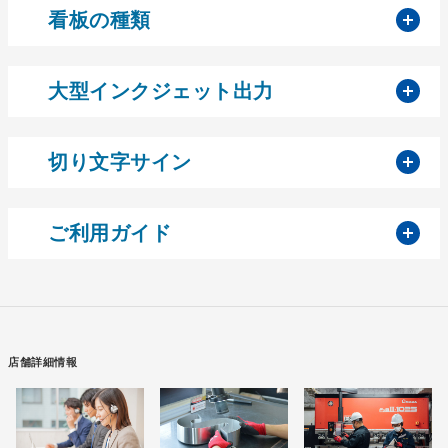
開
看板の種類
開
大型インクジェット出力
開
切り文字サイン
開
ご利用ガイド
店舗詳細情報