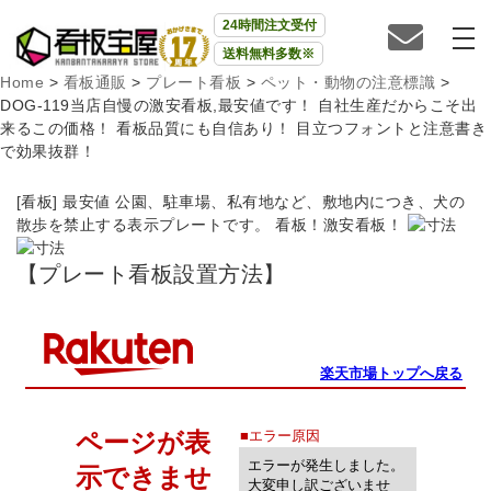
24時間注文受付
送料無料多数※
Home
>
看板通販
>
プレート看板
>
ペット・動物の注意標識
>
DOG-119当店自慢の激安看板,最安値です！ 自社生産だからこそ出
来るこの価格！ 看板品質にも自信あり！ 目立つフォントと注意書き
で効果抜群！
[看板] 最安値 公園、駐車場、私有地など、敷地内につき、犬の
散歩を禁止する表示プレートです。 看板！激安看板！
【プレート看板設置方法】