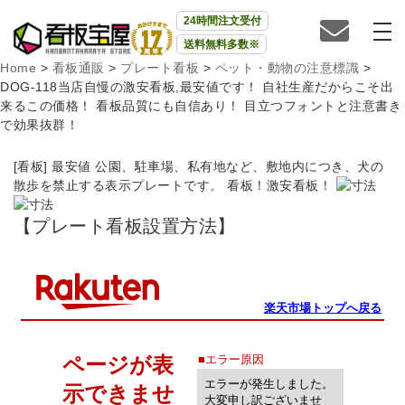
24時間注文受付
送料無料多数※
Home
>
看板通販
>
プレート看板
>
ペット・動物の注意標識
>
DOG-118当店自慢の激安看板,最安値です！ 自社生産だからこそ出
来るこの価格！ 看板品質にも自信あり！ 目立つフォントと注意書き
で効果抜群！
[看板] 最安値 公園、駐車場、私有地など、敷地内につき、犬の
散歩を禁止する表示プレートです。 看板！激安看板！
【プレート看板設置方法】