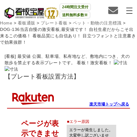
24時間注文受付
送料無料多数※
Home
>
看板通販
>
プレート看板
>
ペット・動物の注意標識
>
DOG-136当店自慢の激安看板,最安値です！ 自社生産だからこそ出
来るこの価格！ 看板品質にも自信あり！ 目立つフォントと注意書き
で効果抜群！
[看板] 最安値 公園、駐車場、私有地など、敷地内につき、犬の
散歩を禁止する表示プレートです。 看板！激安看板！
【プレート看板設置方法】