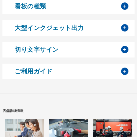
開
看板の種類
開
大型インクジェット出力
開
切り文字サイン
開
ご利用ガイド
店舗詳細情報