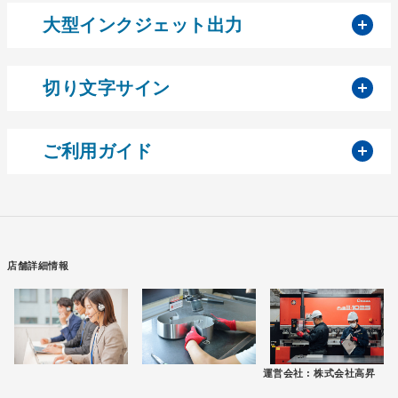
開
大型インクジェット出力
開
切り文字サイン
開
ご利用ガイド
店舗詳細情報
運営会社 :
株式会社高昇