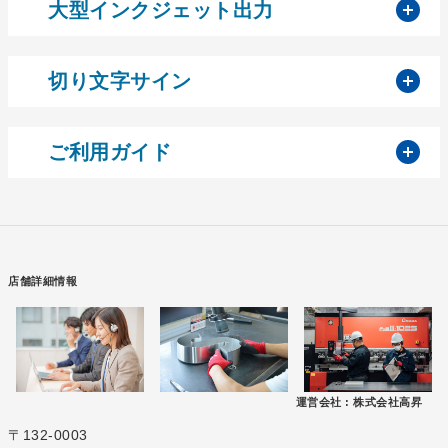
開
大型インクジェット出力
開
切り文字サイン
開
ご利用ガイド
店舗詳細情報
運営会社 :
株式会社高昇
〒132-0003