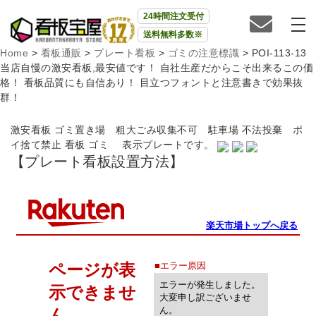
24時間注文受付
送料無料多数※
Home
>
看板通販
>
プレート看板
>
ゴミの注意標識
>
POI-113-13
当店自慢の激安看板,最安値です！ 自社生産だからこそ出来るこの価
格！ 看板品質にも自信あり！ 目立つフォントと注意書きで効果抜
群！
激安看板 ゴミ置き場 粗大ごみ収集不可 駐車場 不法投棄 ポ
イ捨て禁止 看板 ゴミ 表示プレートです。
【プレート看板設置方法】