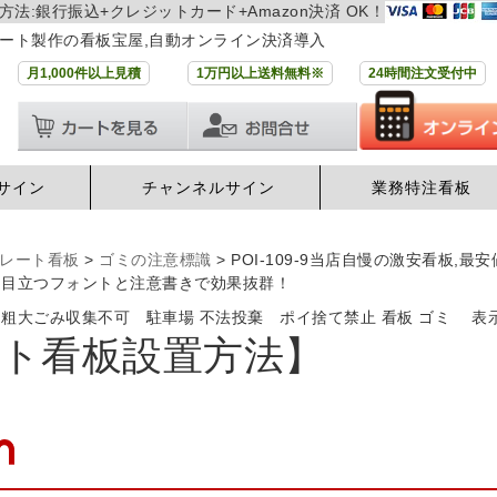
方法:銀行振込+クレジットカード+Amazon決済 OK！
ート製作の看板宝屋,自動オンライン決済導入
月1,000件以上見積
1万円以上送料無料※
24時間注文受付中
サイン
チャンネルサイン
業務特注看板
レート看板
>
ゴミの注意標識
>
POI-109-9当店自慢の激安看板,
 目立つフォントと注意書きで効果抜群！
 粗大ごみ収集不可 駐車場 不法投棄 ポイ捨て禁止 看板 ゴミ 
ト看板設置方法】