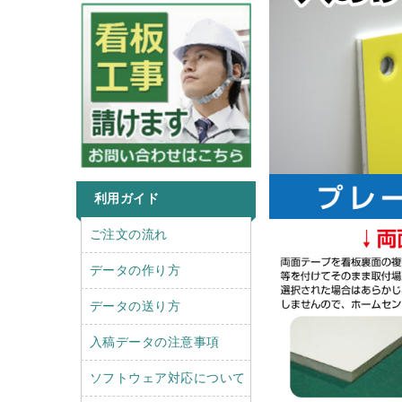
利用ガイド
r
l
ご注文の流れ
i
e
g
f
データの作り方
h
t
t
データの送り方
入稿データの注意事項
ソフトウェア対応について