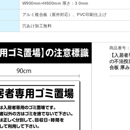
W900mm×H600mm 厚さ：3.0mm
アルミ複合板（屋外対応）、PVC印刷仕上げ
穴あけ加工無料
商品番号：P
【入居者専
の不法投
合板 厚み