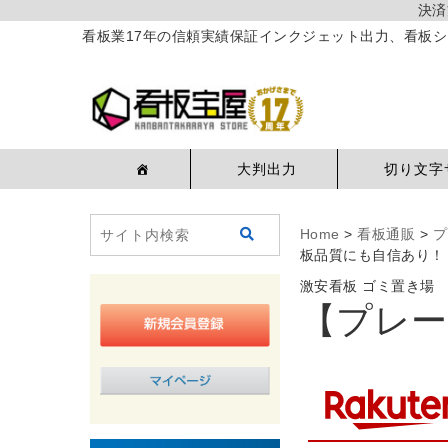
決済
看板業17年の信頼実績保証インクジェット出力、看板シ
大判出力
切り文字
Home
>
看板通販
>
プ
板品質にも自信あり！
激安看板 ゴミ置き場
【プレー