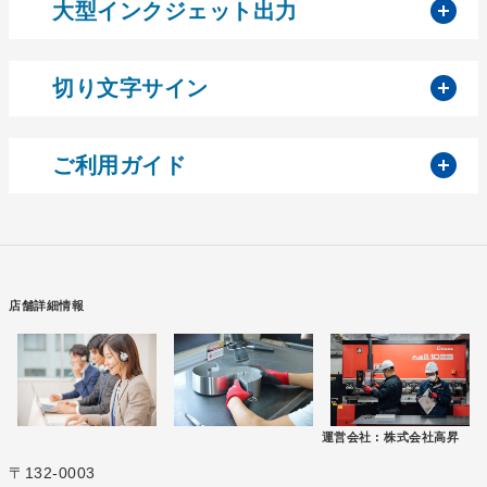
開
大型インクジェット出力
開
切り文字サイン
開
ご利用ガイド
店舗詳細情報
運営会社 :
株式会社高昇
〒132-0003