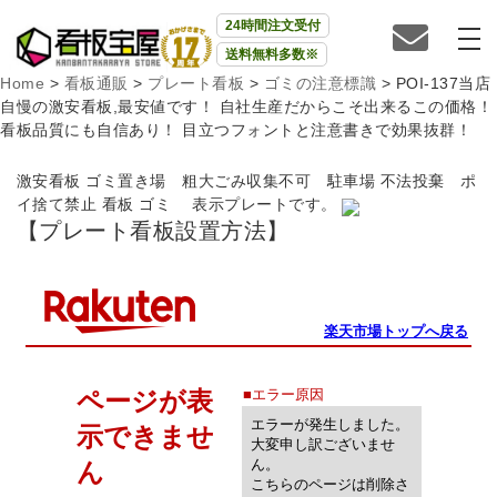
24時間注文受付
送料無料多数※
Home
>
看板通販
>
プレート看板
>
ゴミの注意標識
>
POI-137当店
自慢の激安看板,最安値です！ 自社生産だからこそ出来るこの価格！
看板品質にも自信あり！ 目立つフォントと注意書きで効果抜群！
激安看板 ゴミ置き場 粗大ごみ収集不可 駐車場 不法投棄 ポ
イ捨て禁止 看板 ゴミ 表示プレートです。
【プレート看板設置方法】