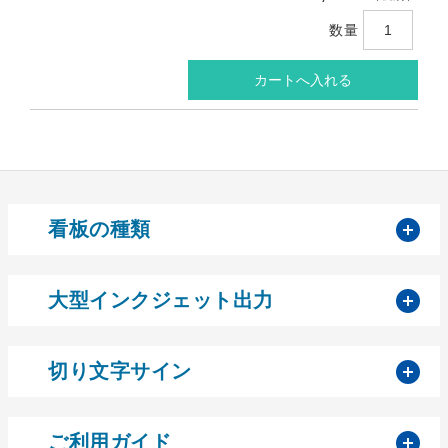
数量
開
看板の種類
開
大型インクジェット出力
開
切り文字サイン
開
ご利用ガイド