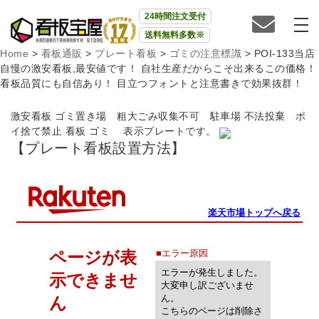
24時間注文受付
送料無料多数※
Home
>
看板通販
>
プレート看板
>
ゴミの注意標識
>
POI-133当店
自慢の激安看板,最安値です！ 自社生産だからこそ出来るこの価格！
看板品質にも自信あり！ 目立つフォントと注意書きで効果抜群！
激安看板 ゴミ置き場 粗大ごみ収集不可 駐車場 不法投棄 ポ
イ捨て禁止 看板 ゴミ 表示プレートです。
【プレート看板設置方法】