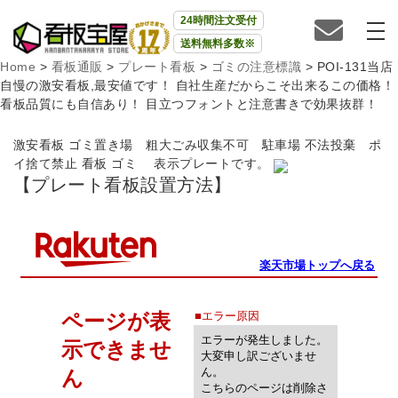
24時間注文受付
送料無料多数※
Home
>
看板通販
>
プレート看板
>
ゴミの注意標識
>
POI-131当店
自慢の激安看板,最安値です！ 自社生産だからこそ出来るこの価格！
看板品質にも自信あり！ 目立つフォントと注意書きで効果抜群！
激安看板 ゴミ置き場 粗大ごみ収集不可 駐車場 不法投棄 ポ
イ捨て禁止 看板 ゴミ 表示プレートです。
【プレート看板設置方法】