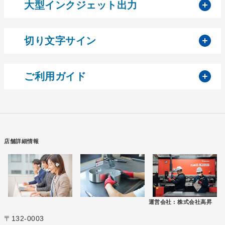
開
大型インクジェット出力
開
切り文字サイン
開
ご利用ガイド
店舗詳細情報
運営会社 :
株式会社高昇
〒132-0003