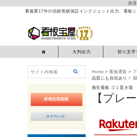
決済
看板業17年の信頼実績保証インクジェット出力、看板シ
大判出力
切り文字
Home
>
看板通販
>
プ
品質にも自信あり！ 
激安看板 ゴミ置き場
【プレー