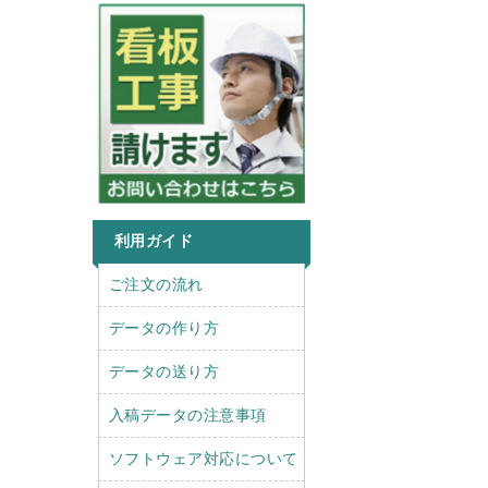
利用ガイド
r
l
ご注文の流れ
i
e
g
f
データの作り方
h
t
t
データの送り方
入稿データの注意事項
ソフトウェア対応について