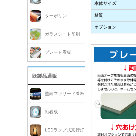
本体サイズ
材質
ターポリン
オプション
ガラスシート印刷
プレート看板
既製品通販
壁面ファサード看板
袖看板
LEDランプ式京行灯