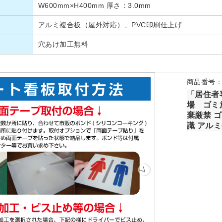
W600mm×H400mm 厚さ：3.0mm
アルミ複合板（屋外対応）、PVC印刷仕上げ
穴あけ加工無料
商品番号：P
「居住者
場 ゴミ放
棄厳禁 
識 アルミ