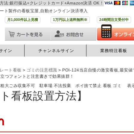
方法:銀行振込+クレジットカード+Amazon決済 OK！
ート製作の看板宝屋,自動オンライン決済導入
月1,000件以上見積
1万円以上送料無料※
24時間注文受付中
サイン
チャンネルサイン
業務特注看板
レート看板
>
ゴミの注意標識
>
POI-124当店自慢の激安看板,最
目立つフォントと注意書きで効果抜群！
 粗大ごみ収集不可 駐車場 不法投棄 ポイ捨て禁止 看板 ゴミ 
ト看板設置方法】