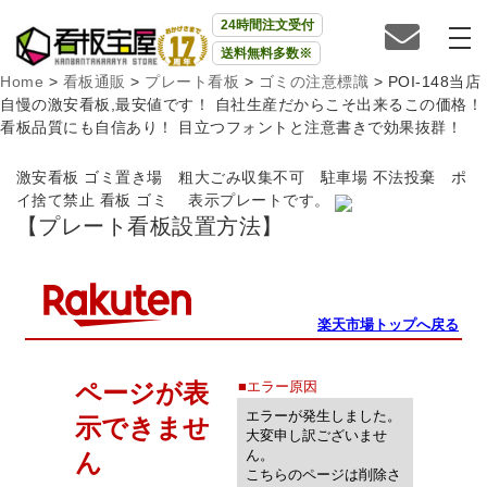
24時間注文受付
送料無料多数※
Home
>
看板通販
>
プレート看板
>
ゴミの注意標識
>
POI-148当店
自慢の激安看板,最安値です！ 自社生産だからこそ出来るこの価格！
看板品質にも自信あり！ 目立つフォントと注意書きで効果抜群！
激安看板 ゴミ置き場 粗大ごみ収集不可 駐車場 不法投棄 ポ
イ捨て禁止 看板 ゴミ 表示プレートです。
【プレート看板設置方法】