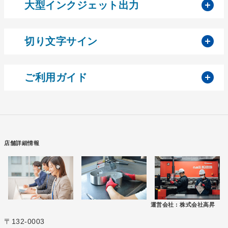
開
大型インクジェット出力
開
切り文字サイン
開
ご利用ガイド
店舗詳細情報
運営会社 :
株式会社高昇
〒132-0003