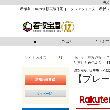
決済
看板業17年の信頼実績保証インクジェット出力、看板シ
大判出力
切り文字
Home
>
看板通販
>
プ
品質にも自信あり！ 
激安看板 駐車場 不
【プレー