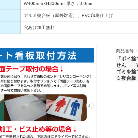
W400mm×H300mm 厚さ：3.0mm
アルミ複合板（屋外対応）、PVC印刷仕上げ
穴あけ加工無料
商品番号：P
「ポイ捨
せん W
ゴミを捨
ミ複合板 