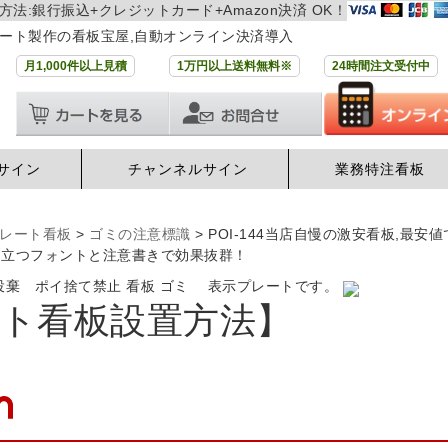
方法:銀行振込+クレジットカード+Amazon決済 OK！
ート製作の看板宝屋,自動オンライン決済導入
月1,000件以上見積
1万円以上送料無料※
24時間注文受付中
サイン
チャンネルサイン
業務特注看板
レート看板
>
ゴミの注意標識
>
POI-144当店自慢の激安看板,最
目立つフォントと注意書きで効果抜群！
法投棄 ポイ捨て禁止 看板 ゴミ 表示プレートです。
ト看板設置方法】