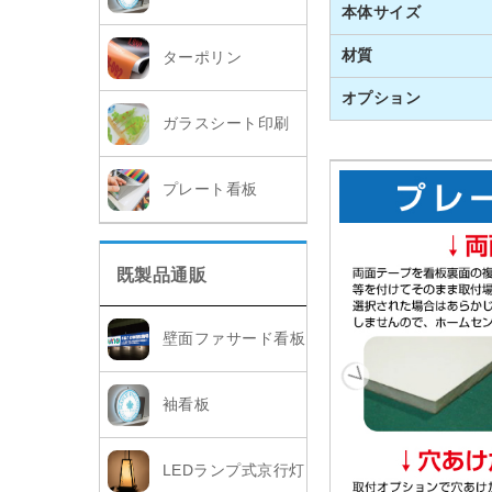
本体サイズ
材質
ターポリン
オプション
ガラスシート印刷
プレート看板
既製品通販
壁面ファサード看板
袖看板
LEDランプ式京行灯