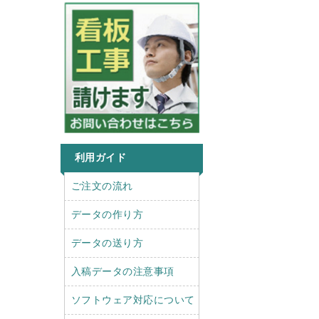
利用ガイド
r
l
ご注文の流れ
i
e
g
f
データの作り方
h
t
t
データの送り方
入稿データの注意事項
ソフトウェア対応について