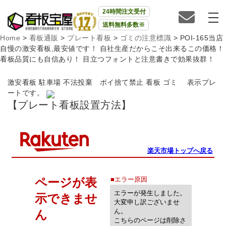
24時間注文受付
送料無料多数※
Home
>
看板通販
>
プレート看板
>
ゴミの注意標識
>
POI-165当店
自慢の激安看板,最安値です！ 自社生産だからこそ出来るこの価格！
看板品質にも自信あり！ 目立つフォントと注意書きで効果抜群！
激安看板 駐車場 不法投棄 ポイ捨て禁止 看板 ゴミ 表示プレ
ートです。
【プレート看板設置方法】