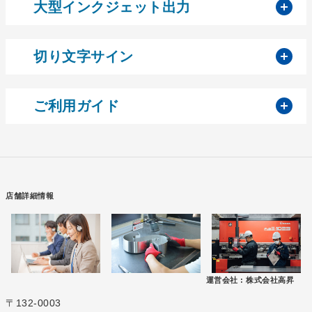
開
大型インクジェット出力
開
切り文字サイン
開
ご利用ガイド
店舗詳細情報
運営会社 :
株式会社高昇
〒132-0003