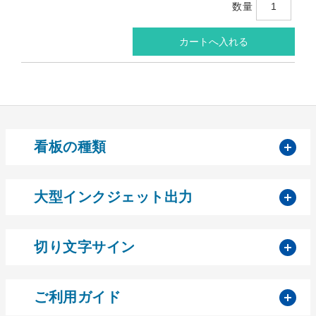
数量
開
看板の種類
開
大型インクジェット出力
開
切り文字サイン
開
ご利用ガイド