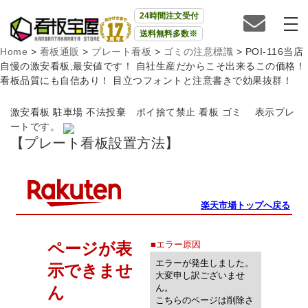
24時間注文受付
送料無料多数※
Home
>
看板通販
>
プレート看板
>
ゴミの注意標識
>
POI-116当店
自慢の激安看板,最安値です！ 自社生産だからこそ出来るこの価格！
看板品質にも自信あり！ 目立つフォントと注意書きで効果抜群！
激安看板 駐車場 不法投棄 ポイ捨て禁止 看板 ゴミ 表示プレ
ートです。
【プレート看板設置方法】