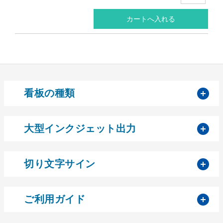
開
看板の種類
開
大型インクジェット出力
開
切り文字サイン
開
ご利用ガイド