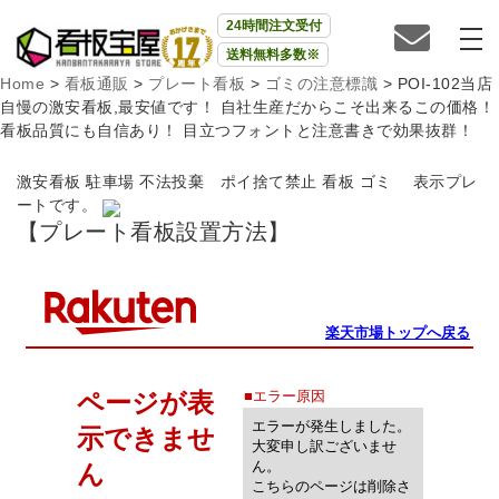
24時間注文受付
送料無料多数※
Home
>
看板通販
>
プレート看板
>
ゴミの注意標識
>
POI-102当店
自慢の激安看板,最安値です！ 自社生産だからこそ出来るこの価格！
看板品質にも自信あり！ 目立つフォントと注意書きで効果抜群！
激安看板 駐車場 不法投棄 ポイ捨て禁止 看板 ゴミ 表示プレ
ートです。
【プレート看板設置方法】