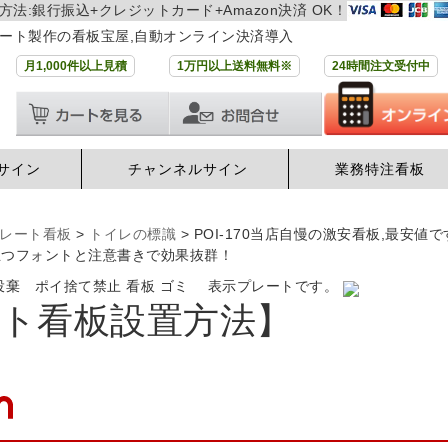
方法:銀行振込+クレジットカード+Amazon決済 OK！
ート製作の看板宝屋,自動オンライン決済導入
月1,000件以上見積
1万円以上送料無料※
24時間注文受付中
サイン
チャンネルサイン
業務特注看板
レート看板
>
トイレの標識
>
POI-170当店自慢の激安看板,最安
立つフォントと注意書きで効果抜群！
法投棄 ポイ捨て禁止 看板 ゴミ 表示プレートです。
ト看板設置方法】