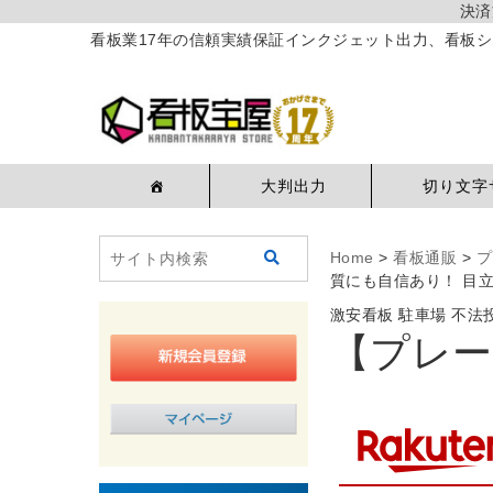
決済
看板業17年の信頼実績保証インクジェット出力、看板シ
大判出力
切り文字
Home
>
看板通販
>
プ
質にも自信あり！ 目
激安看板 駐車場 不
【プレー