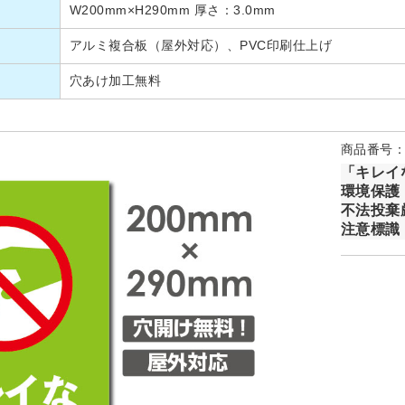
W200mm×H290mm 厚さ：3.0mm
アルミ複合板（屋外対応）、PVC印刷仕上げ
穴あけ加工無料
商品番号：P
「キレイ
環境保護 
不法投棄
注意標識 