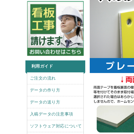
利用ガイド
r
l
ご注文の流れ
i
e
g
f
データの作り方
h
t
t
データの送り方
入稿データの注意事項
ソフトウェア対応について