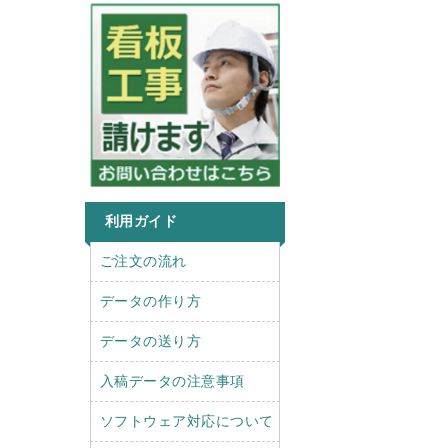
利用ガイド
r
l
ご注文の流れ
i
e
g
f
データの作り方
h
t
t
データの送り方
入稿データの注意事項
ソフトウェア対応について