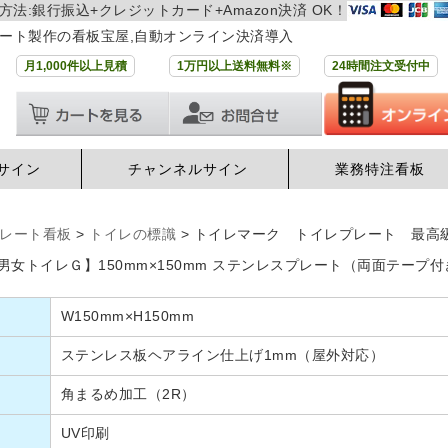
方法:銀行振込+クレジットカード+Amazon決済 OK！
ート製作の看板宝屋,自動オンライン決済導入
月1,000件以上見積
1万円以上送料無料※
24時間注文受付中
サイン
チャンネルサイン
業務特注看板
レート看板
>
トイレの標識
>
トイレマーク トイレプレート 最高級ス
男女トイレＧ】150mm×150mm ステンレスプレート（両面テー
W150mm×H150mm
ステンレス板ヘアライン仕上げ1mm（屋外対応）
角まるめ加工（2R）
UV印刷