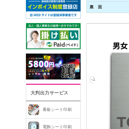
裏 面
大判出力サービス
看板シート印刷
電飾シート印刷