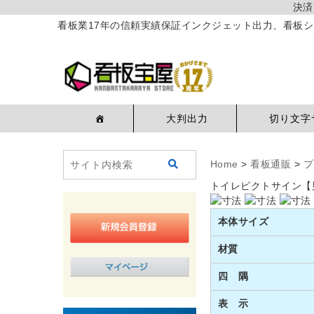
決済
看板業17年の信頼実績保証インクジェット出力、看板シ
大判出力
切り文字
Home
>
看板通販
>
プ
トイレピクトサイン【
本体サイズ
材質
四 隅
表 示