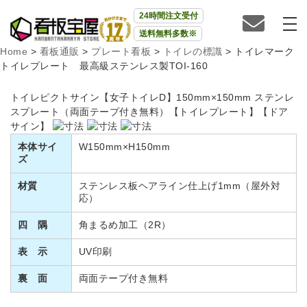
24時間注文受付
送料無料多数※
Home
>
看板通販
>
プレート看板
>
トイレの標識
>
トイレマーク
トイレプレート 最高級ステンレス製TOI-160
トイレピクトサイン【女子トイレD】150mm×150mm ステンレ
スプレート（両面テープ付き無料）【トイレプレート】【ドア
サイン】
本体サイ
W150mm×H150mm
ズ
材質
ステンレス板ヘアライン仕上げ1mm（屋外対
応）
四 隅
角まるめ加工（2R）
表 示
UV印刷
裏 面
両面テープ付き無料