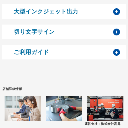
開
大型インクジェット出力
開
切り文字サイン
開
ご利用ガイド
店舗詳細情報
運営会社 :
株式会社高昇