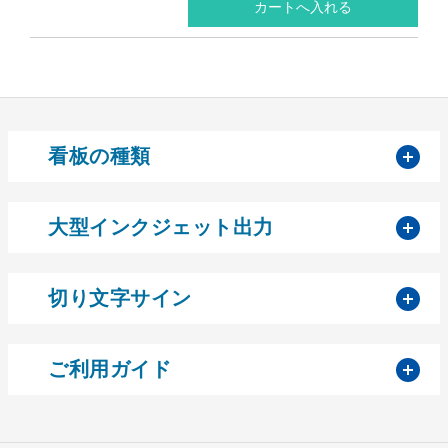
開
看板の種類
開
大型インクジェット出力
開
切り文字サイン
開
ご利用ガイド