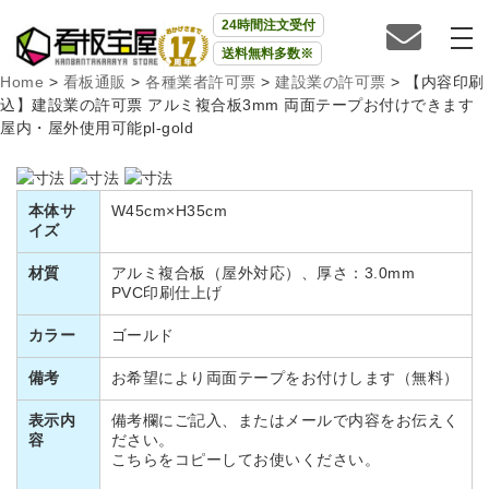
24時間注文受付
送料無料多数※
Home
>
看板通販
>
各種業者許可票
>
建設業の許可票
>
【内容印刷
込】建設業の許可票 アルミ複合板3mm 両面テープお付けできます
屋内・屋外使用可能pl-gold
本体サ
W45cm×H35cm
イズ
材質
アルミ複合板（屋外対応）、厚さ：3.0mm
PVC印刷仕上げ
カラー
ゴールド
備考
お希望により両面テープをお付けします（無料）
表示内
備考欄にご記入、またはメールで内容をお伝えく
容
ださい。
こちらをコピーしてお使いください。