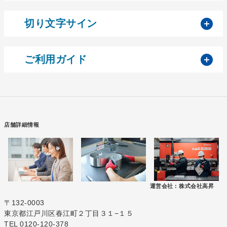
開
切り文字サイン
開
ご利用ガイド
店舗詳細情報
運営会社 :
株式会社高昇
〒132-0003
東京都江戸川区春江町２丁目３１−１５
TEL 0120-120-378