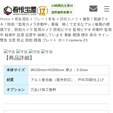
24時間注文受付
送料無料多数※
Home
>
看板通販
>
プレート看板
>
防犯カメラ
>
激安！視線でド
キ！防犯『監視カメラ作動中』看板 軽くて丈夫なアルミ板製の標
識です。防犯カメラ 監視カメラ 防犯ビデオ 監視ビデオ 作動中 監視
中 録画中 設置 設置中 録画しています 看板 標識 標示 表示 サイン
警告 注意 防止 防犯 標識 プレート ボードcamera-23
【商品詳細】
本体サイズ
W150mm×H200mm 厚さ：3.0mm
材質
アルミ複合板（屋外対応）、PVC印刷仕上げ
オプション
穴あけ加工無料