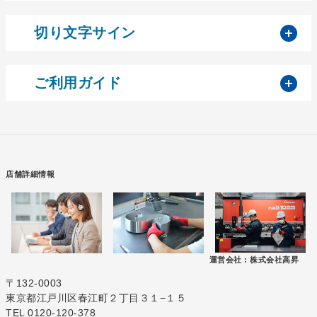
開
切り文字サイン
開
ご利用ガイド
店舗詳細情報
運営会社 :
株式会社高昇
〒132-0003
東京都江戸川区春江町２丁目３１−１５
TEL 0120-120-378