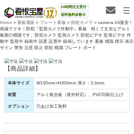
24時間注文受付
送料無料多数※
Home
>
看板通販
>
プレート看板
>
防犯カメラ
>
camera-16激安！
視線でドキ！防犯『監視カメラ作動中』看板 軽くて丈夫なアルミ
板製の標識です。防犯カメラ 監視カメラ 防犯ビデオ 監視ビデオ 作
動中 監視中 録画中 設置 設置中 録画しています 看板 標識 標示 表示
サイン 警告 注意 防止 防犯 標識 プレート ボード
【商品詳細】
本体サイズ
W150mm×H300mm 厚さ：3.0mm
材質
アルミ複合板（屋外対応）、PVC印刷仕上げ
オプション
穴あけ加工無料