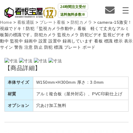
24時間注文受付
送料無料多数※
Home
>
看板通販
>
プレート看板
>
防犯カメラ
>
camera-15激安！
視線でドキ！防犯『監視カメラ作動中』看板 軽くて丈夫なアルミ
板製の標識です。防犯カメラ 監視カメラ 防犯ビデオ 監視ビデオ 作
動中 監視中 録画中 設置 設置中 録画しています 看板 標識 標示 表示
サイン 警告 注意 防止 防犯 標識 プレート ボード
【商品詳細】
本体サイズ
W150mm×H300mm 厚さ：3.0mm
材質
アルミ複合板（屋外対応）、PVC印刷仕上げ
オプション
穴あけ加工無料