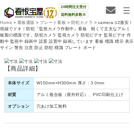
24時間注文受付
送料無料多数※
Home
>
看板通販
>
プレート看板
>
防犯カメラ
>
camera-12激安！
視線でドキ！防犯『監視カメラ作動中』看板 軽くて丈夫なアルミ
板製の標識です。防犯カメラ 監視カメラ 防犯ビデオ 監視ビデオ 作
動中 監視中 録画中 設置 設置中 録画しています 看板 標識 標示 表示
サイン 警告 注意 防止 防犯 標識 プレート ボード
【商品詳細】
本体サイズ
W150mm×H300mm 厚さ：3.0mm
材質
アルミ複合板（屋外対応）、PVC印刷仕上げ
オプション
穴あけ加工無料