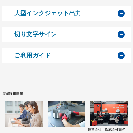
開
大型インクジェット出力
開
切り文字サイン
開
ご利用ガイド
店舗詳細情報
運営会社 :
株式会社高昇