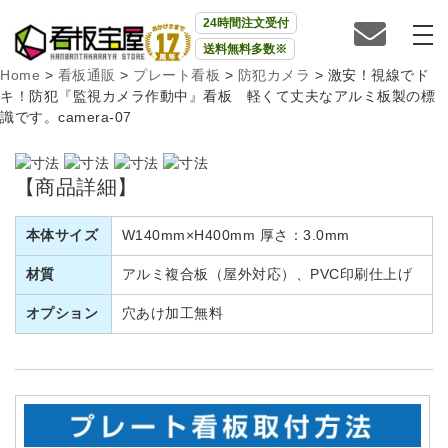
24時間注文受付
送料無料多数※
Home
>
看板通販
>
プレート看板
>
防犯カメラ
>
激安！視線でド
キ！防犯『監視カメラ作動中』看板 軽くて丈夫なアルミ板製の標
識です。camera-07
【商品詳細】
本体サイズ
W140mm×H400mm 厚さ：3.0mm
材質
アルミ複合板（屋外対応）、PVC印刷仕上げ
オプション
穴あけ加工無料