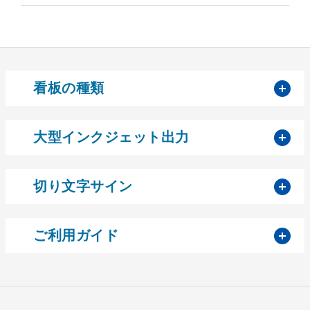
開
看板の種類
開
大型インクジェット出力
開
切り文字サイン
開
ご利用ガイド