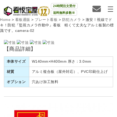
24時間注文受付
送料無料多数※
Home
>
看板通販
>
プレート看板
>
防犯カメラ
>
激安！視線でド
キ！防犯『監視カメラ作動中』看板 軽くて丈夫なアルミ板製の標
識です。camera-02
【商品詳細】
本体サイズ
W140mm×H400mm 厚さ：3.0mm
材質
アルミ複合板（屋外対応）、PVC印刷仕上げ
オプション
穴あけ加工無料