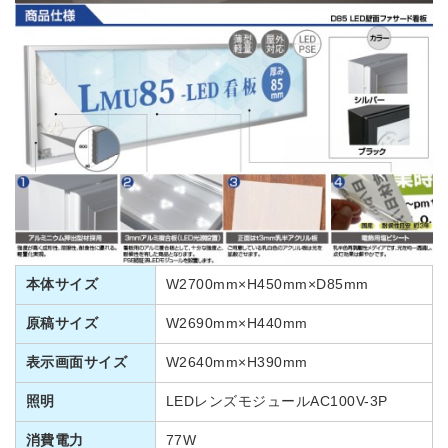
本体サイズ
W2700mm×H450mm×D85mm
原稿サイズ
W2690mm×H440mm
表示画面サイズ
W2640mm×H390mm
照明
LEDレンズモジュールAC100V-3P
消費電力
77W