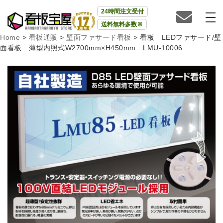
24時間注文受付
送料無料多数※
Home
>
看板通販
>
壁面ファサード看板
>
看板 LEDファサード/壁
面看板 薄型内照式W2700mm×H450mm LMU-10006