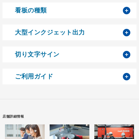
開
看板の種類
開
大型インクジェット出力
開
切り文字サイン
開
ご利用ガイド
店舗詳細情報