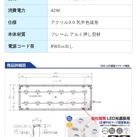
消費電力
42W
仕様
アクリル3.0 乳半色成形
本体材質
フレーム:アルミ押し型材
電源コード長
約60㎝出し