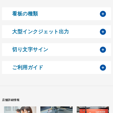
開
看板の種類
開
大型インクジェット出力
開
切り文字サイン
開
ご利用ガイド
店舗詳細情報