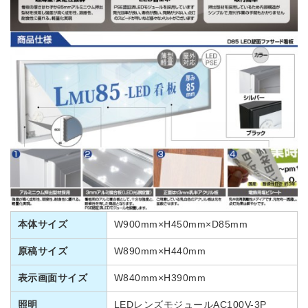
本体サイズ
W900mm×H450mm×D85mm
原稿サイズ
W890mm×H440mm
表示画面サイズ
W840mm×H390mm
照明
LEDレンズモジュールAC100V-3P