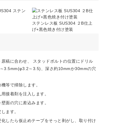
ステン
ステンレス板 SUS304 ２B仕上
げ+黒色焼き付け塗装
ト原稿に合わせ、 スタッドボルトの位置にドリル
3.5mm(φ3.2～3.5)、深さ約10mmか30mmの穴
除機等で掃除します。
札用接着剤を注入します。
を壁面の穴に差込みます。
定します。
に硬化したら仮止めテープをそっと剥がし、取り付け