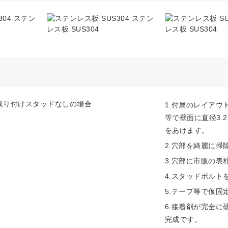
ステン
ステン
レス板 SUS304
レス板 SUS304
1.付属のレイアウ
等で壁面に直径3.2～
をあけます。
2.穴部を綺麗に掃
3.穴部に市販の表
4.スタッドボルト
5.テープ等で仮固
6.接着剤が完全
完成です。