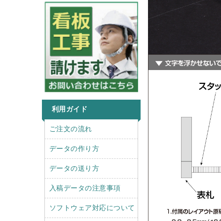
利用ガイド
r
l
ご注文の流れ
i
e
g
f
データの作り方
h
t
t
データの送り方
入稿データの注意事項
ソフトウェア対応について