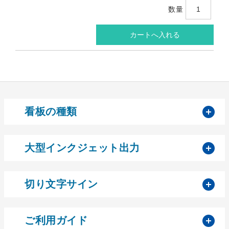
数量
開
看板の種類
開
大型インクジェット出力
開
切り文字サイン
開
ご利用ガイド