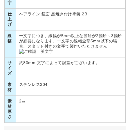
字
仕
へアライン 鏡面 黒焼き付け塗装 2B
上
げ
線
一文字につき、線幅が5mm以上な箇所が2箇所～3箇所
幅
が必要になります。一文字の線幅全部5mm以下の場
合、スタッド付きの文字で製作いただけません
サ
約80mm 文字によって誤差がございます。
イ
ズ
素
ステンレス304
材
素
2㎜
材
厚
さ