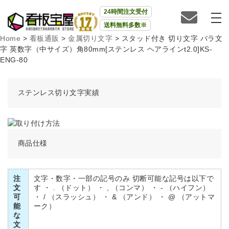
24時間注文受付
送料無料多数※
Home
>
看板通販
>
金属切り文字
>
スタッド付き 切り文字 バラ文
字 英数字（中サイズ）角80mm[ステンレス ヘアラインt2.0]KS-
ENG-80
ステンレス切り文字実績
商品仕様
注
文字・数字・一部の記号のみ 切断可能な記号は以下で
文
す ・ . （ドット） ・ , （コンマ） ・ - （ハイフン）
可
・ / （スラッシュ） ・ & （アンド） ・ @ （アットマ
能
ーク）
な
文