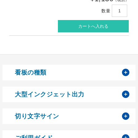
数量
開
看板の種類
開
大型インクジェット出力
開
切り文字サイン
開
ご利用ガイド