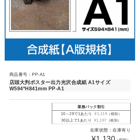
商品番号：PP-A1
店頭大判ポスター出力光沢合成紙 A1サイズ
W594*H841mm PP-A1
業務パック割引
10～29で1あたり
¥1,119
（税別）
30以上で1あたり
¥1,107
（税別）
在庫状態：在庫有り
¥1,130
（税別）