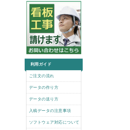
利用ガイド
r
l
ご注文の流れ
i
e
g
f
データの作り方
h
t
t
データの送り方
入稿データの注意事項
ソフトウェア対応について