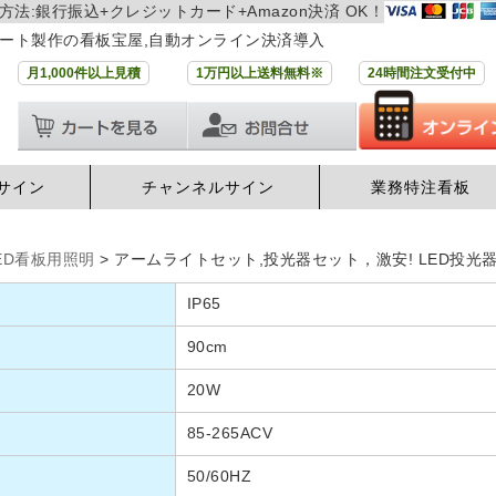
方法:銀行振込+クレジットカード+Amazon決済 OK！
ート製作の看板宝屋,自動オンライン決済導入
月1,000件以上見積
1万円以上送料無料※
24時間注文受付中
サイン
チャンネルサイン
業務特注看板
ED看板用照明
>
アームライトセット,投光器セット，激安! LED投光器
IP65
90cm
20W
85-265ACV
50/60HZ