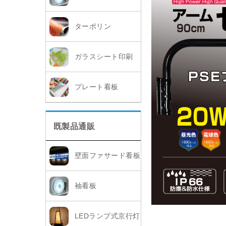
ターポリン
ガラスシート印刷
プレート看板
既製品通販
壁面ファサード看板
袖看板
LEDランプ式京行灯