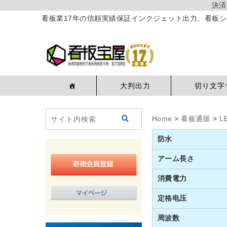
決済
看板業17年の信頼実績保証インクジェット出力、看板シ
大判出力
切り文字
Home
>
看板通販
>
L
防水
アーム長さ
消費電力
定格电压
周波数