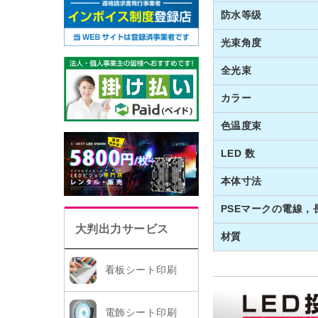
防水等级
光束角度
全光束
カラー
色温度束
LED 数
本体寸法
PSEマークの電線，
大判出力サービス
材質
看板シート印刷
電飾シート印刷