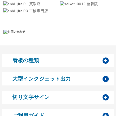
買取店
整骨院
車検専門店
開
看板の種類
開
大型インクジェット出力
開
切り文字サイン
開
ご利用ガイド