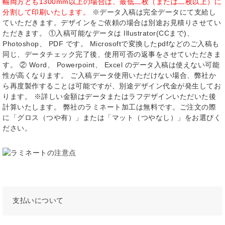
幅両方とも1300mm以上の場合は、最低二枚（または二枚以上）に
分割して印刷いたします。
※データ入稿は完全データにて支給し
ていただきます。デザインをご依頼の場合は別途お見積りさせてい
ただきます。 ①入稿可能なデータは Illustrator(CCまで)、
Photoshop、 PDF です。 Microsoftで変換したpdfなどのご入稿も
同じ、データチェック完了後、使用可否の返事をさせていただきま
す。 ② Word、 Powerpoint、 Excel のデータ入稿は使えない可能
性が高くなります。 ご入稿データ使用いただけない場合、弊社か
ら再度製作することは可能ですが、別途デザイン代金が発生してお
ります。 ※詳しい金額はデータまたはラフデザインいただいた後
計算いたします。 弊社のラミネート加工は無料です。ご注文の際
に「グロス（つや有）」または「マット（つやなし）」をお選びく
ださい。
支払いについて