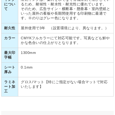
につい
るため、耐候性・耐水性・耐光性に優れています。
て
そのため、広告サイン・横断幕・懸垂幕・室内壁紙と
いった屋外の看板や長期間使用する印刷物に最適で
す。※のりはグレー色になります。
耐久性
屋外使用で3年 （設置環境により、異なります。）
カラー
CMYKフルカラーにて対応可能です。写真なども鮮や
かな色合いの仕上がりとなります。
最大印
1300mm
字幅
シート
0.1mm
厚み
ラミネ
グロス/マット【特にご指定がない場合マットで対応
ート加
いたします】
工