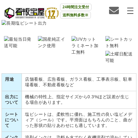
24時間注文受付
送料無料多数※
用途
店舗看板、広告看板、ガラス看板、工事表示板、駐車
場看板、不動産看板など
出力に
機械の特性上、指定サイズから0.3%ほど誤差が生じ
ついて
る場合があります。
シート
塩ビシートは、柔軟性に優れ、施工性の良い塩ビメデ
につい
ィア（シール）です。平滑面はもちろんのこと、曲が
て
った形状の貼りあわせにも適しています。
インク
溶剤インクは、染料を水でなく有機溶剤で溶かしてい