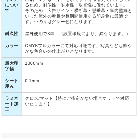
につい
るため、耐候性・耐水性・耐光性に優れています。
て
そのため、広告サイン・横断幕・懸垂幕・室内壁紙と
いった屋外の看板や長期間使用する印刷物に最適で
す。※のりはグレー色になります。
耐久性
屋外使用で3年 （設置環境により、異なります。）
カラー
CMYKフルカラーにて対応可能です。写真なども鮮や
かな色合いの仕上がりとなります。
最大印
1300mm
字幅
シート
0.1mm
厚み
ラミネ
グロス/マット【特にご指定がない場合マットで対応
ート加
いたします】
工