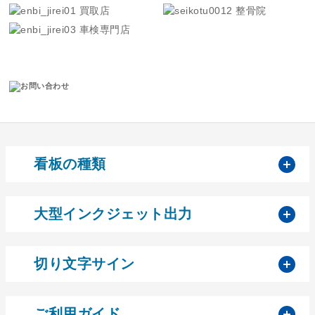
買取店
整骨院
車検専門店
開
看板の種類
開
大型インクジェット出力
開
切り文字サイン
開
ご利用ガイド