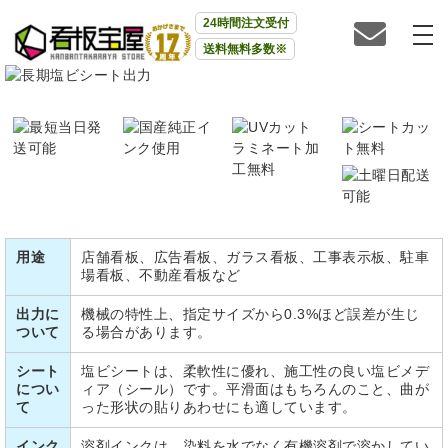
24時間注文受付
送料無料多数※
用途
店舗看板、広告看板、ガラス看板、工事表示板、駐車
場看板、不動産看板など
出力に
機械の特性上、指定サイズから0.3%ほど誤差が生じ
ついて
る場合があります。
シート
塩ビシートは、柔軟性に優れ、施工性の良い塩ビメデ
につい
ィア（シール）です。平滑面はもちろんのこと、曲が
て
った形状の貼りあわせにも適しています。
インク
溶剤インクは、染料を水でなく有機溶剤で溶かしてい