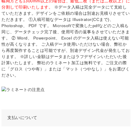
幅両方とも1300mm以上の場合は、最低二枚（または二枚以上）に
分割して印刷いたします。
※データ入稿は完全データにて支給し
ていただきます。デザインをご依頼の場合は別途お見積りさせてい
ただきます。 ①入稿可能なデータは Illustrator(CCまで)、
Photoshop、 PDF です。 Microsoftで変換したpdfなどのご入稿も
同じ、データチェック完了後、使用可否の返事をさせていただきま
す。 ② Word、 Powerpoint、 Excel のデータ入稿は使えない可能
性が高くなります。 ご入稿データ使用いただけない場合、弊社か
ら再度製作することは可能ですが、別途デザイン代金が発生してお
ります。 ※詳しい金額はデータまたはラフデザインいただいた後
計算いたします。 弊社のラミネート加工は無料です。ご注文の際
に「グロス（つや有）」または「マット（つやなし）」をお選びく
ださい。
支払いについて