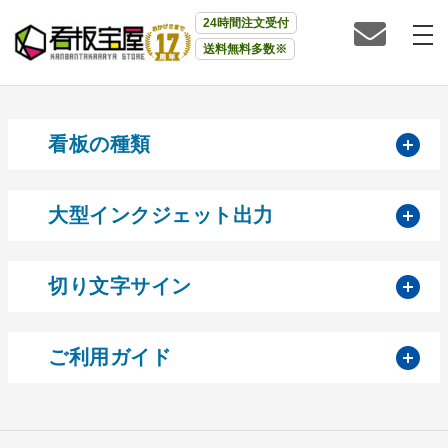
24時間注文受付
送料無料多数※
開
看板の種類
開
大型インクジェット出力
開
切り文字サイン
開
ご利用ガイド