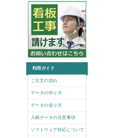
利用ガイド
r
l
ご注文の流れ
i
e
g
f
データの作り方
h
t
t
データの送り方
入稿データの注意事項
ソフトウェア対応について