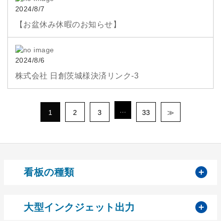
2024/8/7
【お盆休み休暇のお知らせ】
2024/8/6
株式会社 日創茨城様決済リンク-3
…
1
2
3
33
≫
開
看板の種類
開
大型インクジェット出力